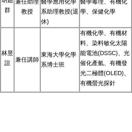
胡超
兼任助理
醫學應用化學
醫學毒理、有機化
群
教授
系助理教授(退
學、保健化學
休)
有機化學、有機材
料、染料敏化太陽
林昱
能電池(DSSC)、光
東海大學化學
兼任講師
諠
催化產氫、有機發
系博士班
光二極體(OLED)、
有機螢光探針