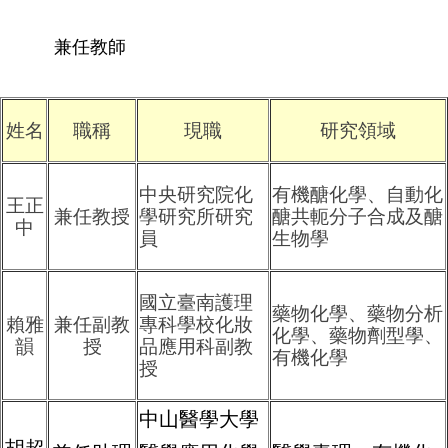
兼任教師
姓名
職稱
現職
研究領域
中央研究院化
有機醣化學、自動化
王正
兼任教授
學研究所研究
醣共軛分子合成及醣
中
員
生物學
國立臺南護理
藥物化學、藥物分析
賴雅
兼任副教
專科學校化妝
化學、藥物劑型學、
韻
授
品應用科副教
有機化學
授
中山醫學大學