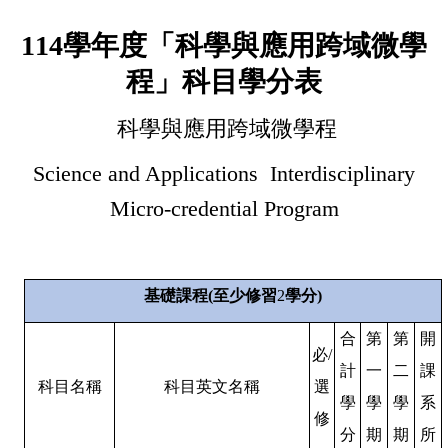
114
學年度「科學與應用跨域微學
程」科目學分表
科學與應用跨域微學程
Science and Applications Interdisciplinary
Micro-credential Program
基礎課程
(
至少修習
2
學分
)
合
第
第
開
必
/
計
一
二
課
科目名稱
科目英文名稱
選
學
學
學
系
修
分
期
期
所