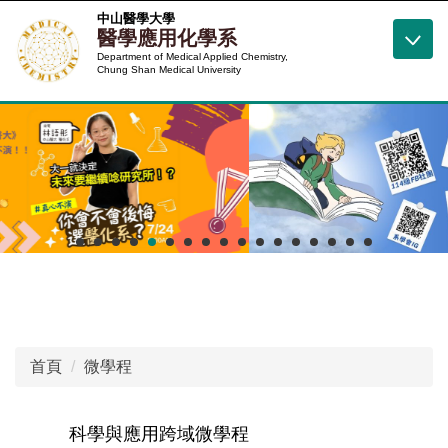
跳
中山醫學大學
醫學應用化學系
到
Department of Medical Applied Chemistry,
主
Chung Shan Medical University
要
內
容
區
首頁
微學程
科學與應用跨域微學程