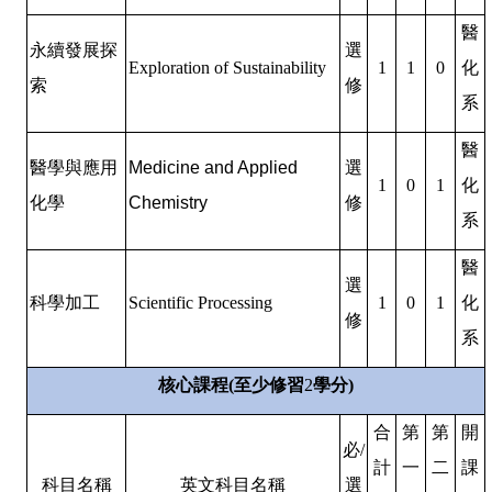
醫
永續發展探
選
Exploration of Sustainability
1
1
0
化
索
修
系
醫
醫學與應用
Medicine and Applied
選
1
0
1
化
化學
Chemistry
修
系
醫
選
科學加工
Scientific Processing
1
0
1
化
修
系
核心課程
(
至少修習
2
學分
)
合
第
第
開
必
/
計
一
二
課
科目名稱
英文科目名稱
選