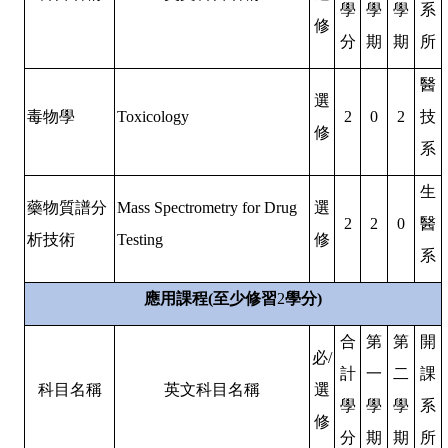
學
學
學
系
修
分
期
期
所
醫
選
毒物學
Toxicology
2
0
2
技
修
系
生
藥物質譜分
Mass Spectrometry for Drug
選
2
2
0
醫
析技術
Testing
修
系
應用課程
(
至少修習
2
學分
)
合
第
第
開
必
/
計
一
二
課
科目名稱
英文科目名稱
選
學
學
學
系
修
分
期
期
所