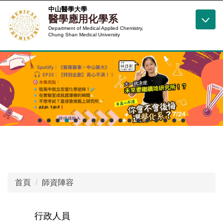
跳
中山醫學大學
醫學應用化學系
到
Department of Medical Applied Chemistry,
主
Chung Shan Medical University
要
內
容
區
首頁
師資陣容
行政人員