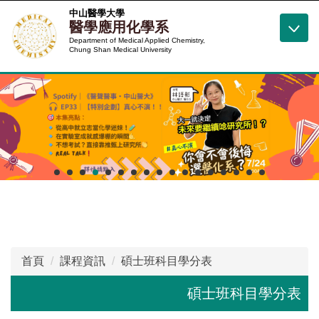
跳
中山醫學大學
醫學應用化學系
到
Department of Medical Applied Chemistry,
主
Chung Shan Medical University
要
內
容
區
首頁
課程資訊
碩士班科目學分表
碩士班科目學分表