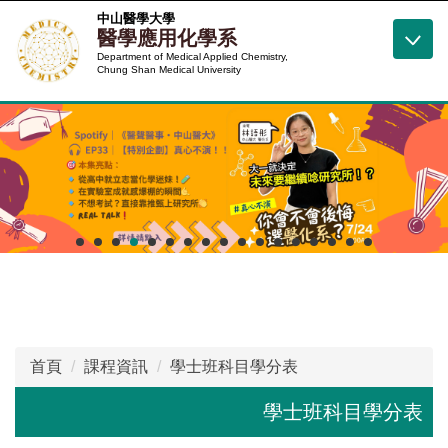
跳
中山醫學大學
醫學應用化學系
到
Department of Medical Applied Chemistry,
主
Chung Shan Medical University
要
內
容
區
首頁
課程資訊
學士班科目學分表
學士班科目學分表